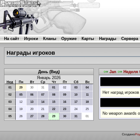
На сайт
Игроки
Кланы
Оружие
Карты
Награды
Сервера
Награды игроков
День (Вид)
Jan
Неделя 
Январь 2026
Нед
Пн
Вт
Ср
Чт
Пт
Сб
Вс
01
29
30
31
01
02
03
04
Нет наград игроков
02
05
06
07
08
09
10
11
03
12
13
14
15
16
17
18
04
19
20
21
22
23
24
25
No weapon awards on
05
26
27
28
29
30
31
01
Создано
Psy