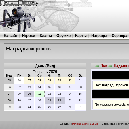
На сайт
Игроки
Кланы
Оружие
Карты
Награды
Сервера
Награды игроков
День (Вид)
Jan
Неделя 
Февраль 2026
Нед
Пн
Вт
Ср
Чт
Пт
Сб
Вс
05
26
27
28
29
30
31
01
Нет наград игроков
06
02
03
04
05
06
07
08
07
09
10
11
12
13
14
15
08
16
17
18
19
20
21
22
No weapon awards on
09
23
24
25
26
27
28
01
Создано
PsychoStats 3.2.2b
-- Страница загружал