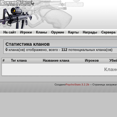
На сайт
Игроки
Кланы
Оружие
Карты
Награды
Сервера
Статистика кланов
0
клана(ов) отображено, всего -
112
потенциальных клана(ов)
#
Тег клана
Название клана
Игроков
Уби
Клан
Создано
PsychoStats 3.2.2b
-- Страница загружал