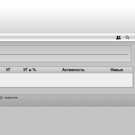
УГ
УГ в %
Активность
Навык
QL запросов