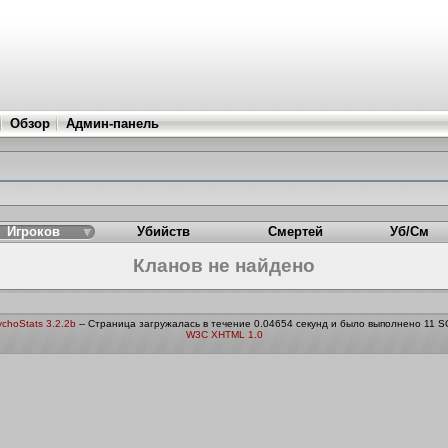
Обзор
Админ-панель
Игроков
Убийств
Смертей
Уб/См
Кланов не найдено
choStats 3.2.2b
-- Страница загружалась в течение 0.04654 секунд и было выполнено 11 S
W3C XHTML 1.0