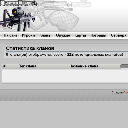
На сайт
Игроки
Кланы
Оружие
Карты
Награды
Сервера
Статистика кланов
0
клана(ов) отображено, всего -
112
потенциальных клана(ов)
#
Тег клана
Название клана
Создано
Psy