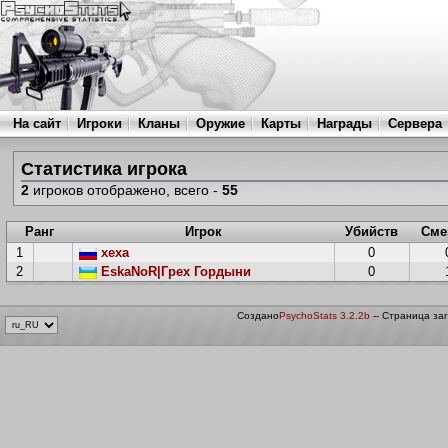
На сайт
Игроки
Кланы
Оружие
Карты
Награды
Сервера
Статистика игрока
2
игроков отображено, всего -
55
Ранг
Игрок
Убийств
Сме
1
xexa
0
2
EskaNoR|Грех Гордыни
0
Создано
PsychoStats 3.2.2b
-- Страница за