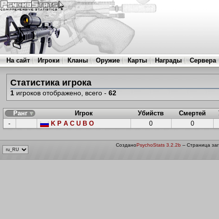
На сайт
Игроки
Кланы
Оружие
Карты
Награды
Сервера
Статистика игрока
1
игроков отображено, всего -
62
Ранг
Игрок
Убийств
Смертей
-
K P A C U B O
0
0
Создано
PsychoStats 3.2.2b
-- Страница за