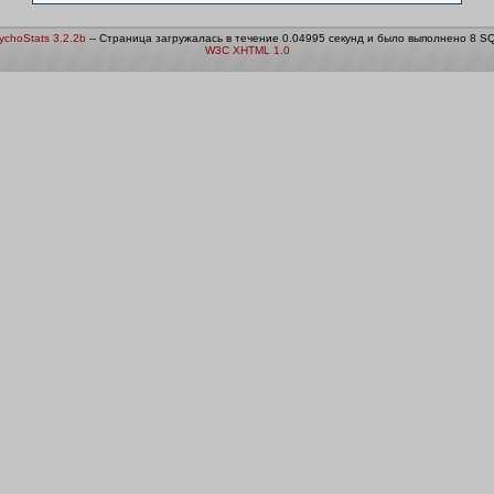
ychoStats 3.2.2b
-- Страница загружалась в течение 0.04995 секунд и было выполнено 8 S
W3C XHTML 1.0