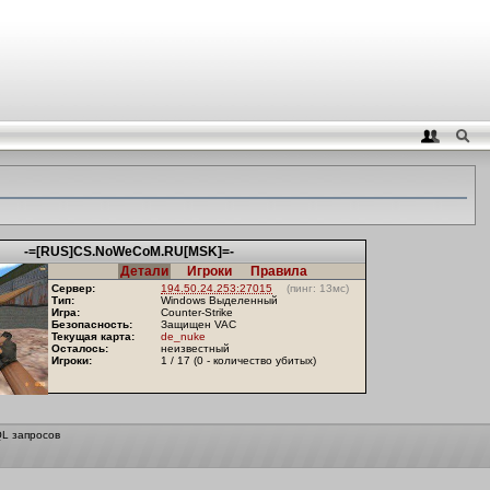
-=[RUS]CS.NoWeCoM.RU[MSK]=-
Детали
Игроки
Правила
Сервер:
194.50.24.253:27015
(пинг: 13мс)
Тип:
Windows Выделенный
Игра:
Counter-Strike
Безопасность:
Защищен VAC
Текущая карта:
de_nuke
Осталось:
неизвестный
Игроки:
1 / 17 (0 - количество убитых)
QL запросов