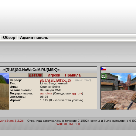
Обзор
Админ-панель
-=[RUS]GG.NoWeCoM.RU[MSK]=-
Детали
Игроки
Правила
Сервер:
46.174.48.148:27015
(пинг: 2мс)
Тип:
Linux Выделенный
Игра:
Counter-Strike
Безопасность:
Защищен VAC
Текущая карта:
aa_dima
(Следующая
gg_dry
)
Осталось:
05:25
Игроки:
1 / 19 (0 - количество убитых)
ychoStats 3.2.2b
-- Страница загружалась в течение 0.15024 секунд и было выполнено 9 S
W3C XHTML 1.0